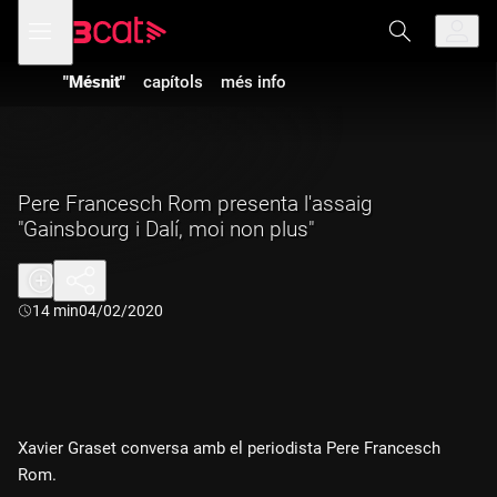
Anar
Anar
Obre
menú
a
al
de
la
contingut
navegació
navegació
"Mésnit"
capítols
més info
principal
Pere Francesch Rom presenta l'assaig
"Gainsbourg i Dalí, moi non plus"
Durada:
14 min
04/02/2020
Xavier Graset conversa amb el periodista Pere Francesch
Rom.