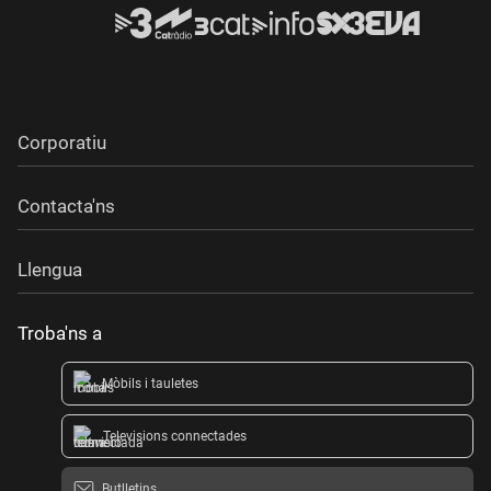
Corporatiu
Contacta'ns
Llengua
Troba'ns a
Mòbils i tauletes
Televisions connectades
Butlletins