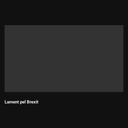
Durada:
Lament pel Brexit
Durada: