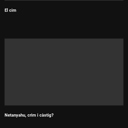
El cim
Durada:
Netanyahu, crim i càstig?
Durada: