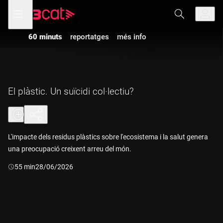
Anar
Anar
Obre
menú
a
al
de
la
contingut
navegació
navegació
60 minuts
reportatges
més info
principal
El plàstic. Un suïcidi col·lectiu?
L'impacte dels residus plàstics sobre l'ecosistema i la salut genera
una preocupació creixent arreu del món.
Durada:
55 min
28/06/2026