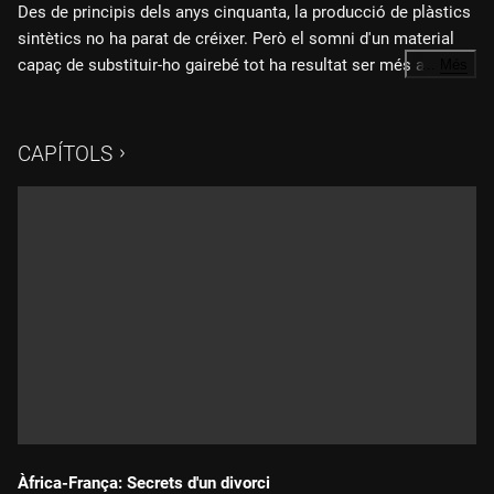
Des de principis dels anys cinquanta, la producció de plàstics
sintètics no ha parat de créixer. Però el somni d'un material
capaç de substituir-ho gairebé tot ha resultat ser més aviat un
…
Més
malson ple d'inconvenients que sembla estar fora de control.
Fitxa tècnica:
Els productes químics perillosos que ingerim diàriament i els
riscos afegits derivats del reciclatge fan del plàstic un dels
CAPÍTOLS
Direcció i guió: Peter Charaf
grans reptes de la nostra societat moderna.
Director de fotografia: Peter Charaf
Producció executiva: Dan Wechsler, Peter Charaf
"Plàstic. Un suïcidi col·lectiu"
és un documental de Peter
Charaf produït per Bord Cadre Films.
Àfrica-França: Secrets d'un divorci