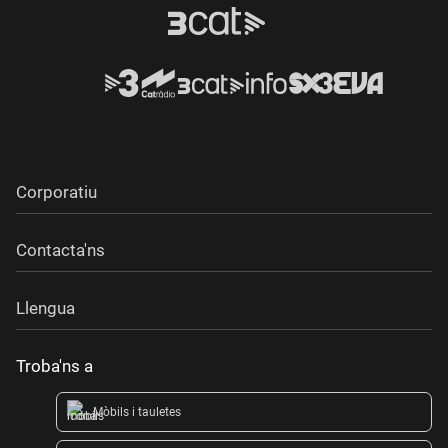
Corporatiu
Contacta'ns
Llengua
Troba'ns a
Mòbils i tauletes