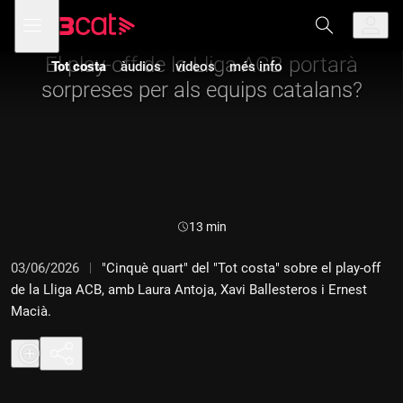
Anar
Anar
Obre
menú
a
al
de
la
contingut
navegació
navegació
El play-off de la Lliga ACB portarà
Tot costa
àudios
vídeos
més info
principal
sorpreses per als equips catalans?
Durada:
13 min
03/06/2026
"Cinquè quart" del "Tot costa" sobre el play-off
de la Lliga ACB, amb Laura Antoja, Xavi Ballesteros i Ernest
Macià.