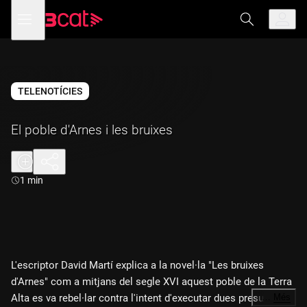
Anar
Anar
Obre
menú
a
al
de
la
contingut
navegació
navegació
principal
TELENOTÍCIES
El poble d'Arnes i les bruixes
Durada:
1 min
L'escriptor David Martí explica a la novel·la "Les bruixes
d'Arnes" com a mitjans del segle XVI aquest poble de la Terra
Alta es va rebel·lar contra l'intent d'executar dues presumptes
…
Més