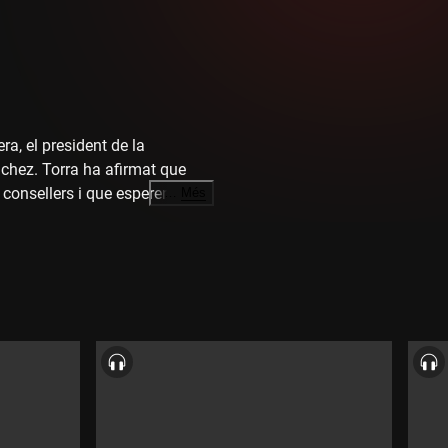
ra, el president de la
ánchez. Torra ha afirmat que
r consellers i que esperen
…
Més
ció íntegra del president