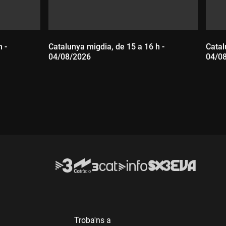
 -
Catalunya migdia, de 15 a 16 h -
Catal
04/08/2026
04/0
Durada:
D
Troba'ns a