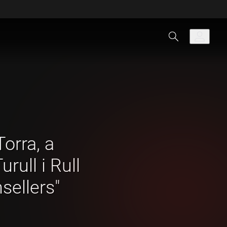
Torra, a
rull i Rull
sellers"