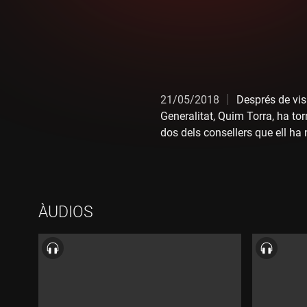
21/05/2018
Després de visi
Generalitat, Quim Torra, ha tor
dos dels consellers que ell ha 
poder ser dimecres a Barcelona
Torra.
ÀUDIOS