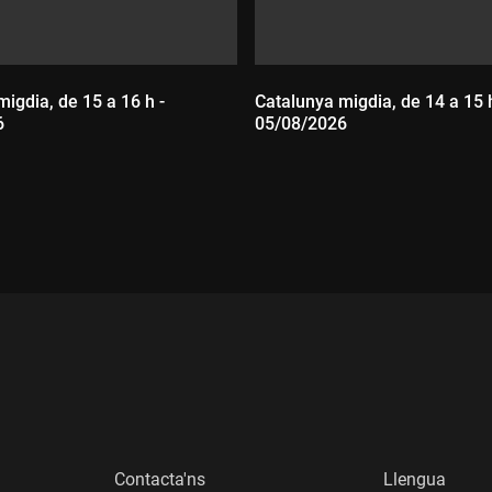
igdia, de 15 a 16 h -
Catalunya migdia, de 14 a 15 h
6
05/08/2026
:
Durada:
Contacta'ns
Llengua