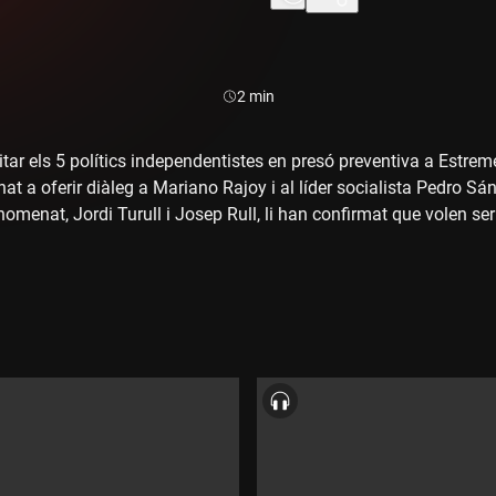
Durada:
2 min
tar els 5 polítics independentistes en presó preventiva a Estreme
nat a oferir diàleg a Mariano Rajoy i al líder socialista Pedro S
nomenat, Jordi Turull i Josep Rull, li han confirmat que volen se
 per prendre possessió dels seus càrrecs. Sentiu aquí la declara