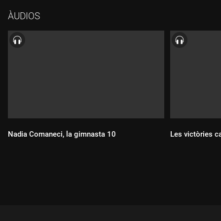
per intentar que l'Olympiacos fes un bàsquet. Tots parlen per a
ÀUDIOS
"Rècords", el pòdcast d'històries de l'esport de Catalunya
Ràdio, i per a l'Ernest Macià i la Sònia Oleart, que ens recorden
la història d'un equip històric.
Nadia Comaneci, la gimnasta 10
Les victòries c
Durada:
Durada: