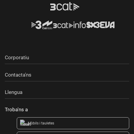
Corporatiu
Contacta'ns
Llengua
Troba'ns a
Mòbils i tauletes