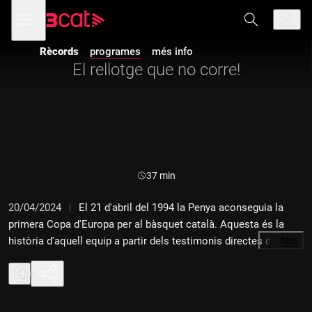
Anar
Anar
Obre
menú
a
al
de
la
contingut
navegació
navegació
Rècords
programes
més info
principal
El rellotge que no corre!
Durada:
37 min
20/04/2024
El 21 d'abril del 1994 la Penya aconseguia la
primera Copa d'Europa per al bàsquet català. Aquesta és la
història d'aquell equip a partir dels testimonis directes dels
…
Més
principals protagonistes d'un equip inoblidable. Jordi
Villacampa, Zeljko Obradovic, Juanan Morales, Tomàs Jofresa
i Corny Thompson, el nord-americà que va aconseguir el triple
de la victòria abans que el rellotge s'aturés uns quants segons