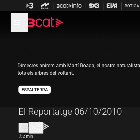
Anar
Anar
BOTIGA
a
al
la
contingut
Obre
navegació
menú
de
principal
navegació
Dimecres anirem amb Martí Boada, el nostre naturalista, a
tots els arbres del voltant.
ESPAI TERRA
El Reportatge 06/10/2010
Durada:
2 min