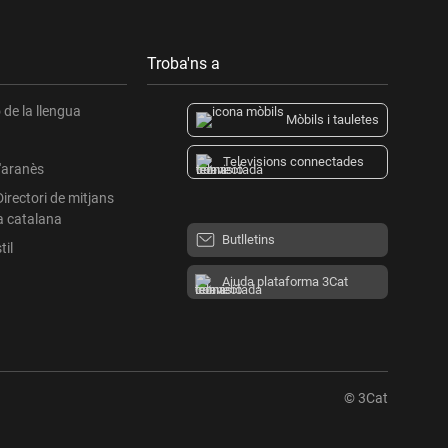
Troba'ns a
de la llengua
Mòbils i tauletes
Televisions connectades
l'aranès
Directori de mitjans
a catalana
Butlletins
til
Ajuda plataforma 3Cat
© 3Cat