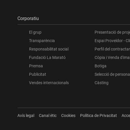
Corporatiu
El grup
Presentació de proj
Transparència
Espai Proveïdor - Cl
Responsabilitat social
Perfil del contracta
Fundació La Marató
Còpia i Venda d'im
Premsa
Botiga
Publicitat
Selecció de persona
Vendes internacionals
Càsting
Avís legal
Canal ètic
Cookies
Política de Privacitat
Acce