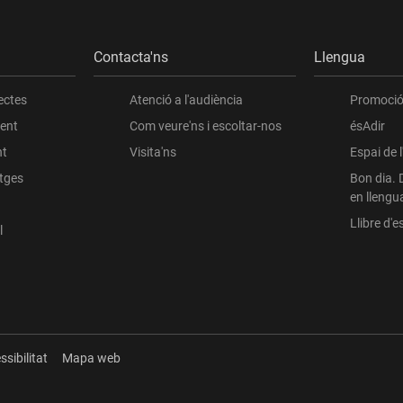
Contacta'ns
Llengua
ectes
Atenció a l'audiència
Promoció 
ient
Com veure'ns i escoltar-nos
ésAdir
nt
Visita'ns
Espai de 
atges
Bon dia. 
en llengu
Llibre d'es
l
ssibilitat
Mapa web