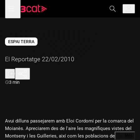
Anar
Anar
Obre
menú
a
al
de
la
contingut
navegació
navegació
principal
ESPAI TERRA
El Reportatge 22/02/2010
Durada:
3 min
Avui dilluns passejarem amb Eloi Cordomí per la comarca del
Moianès. Apreciarem des de l'aire les magnífiques vistes del
Montseny i les Guilleries, així com les poblacions de
…
Més