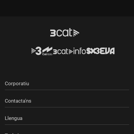
Castellterçol, Moià i l'Estany. Veurem alguns dels castells de
la comarca i ens endinsarem a les coves del Toll, residència
dels nostres avantpassats prehistòrics. La comarca del
Moianès ens serveix d'exemple del fet que home i natura
poden viure en bona harmonia.
Corporatiu
Contacta'ns
Llengua