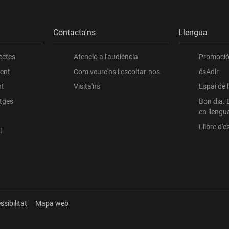
Contacta'ns
Llengua
ectes
Atenció a l'audiència
Promoció 
ient
Com veure'ns i escoltar-nos
ésAdir
nt
Visita'ns
Espai de 
atges
Bon dia. 
en llengu
Llibre d'es
l
ssibilitat
Mapa web