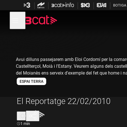
Anar
Anar
BOTIGA
a
al
la
contingut
Obre
navegació
menú
de
principal
navegació
Avui dilluns passejarem amb Eloi Cordomí per la comarca
Castellterçol, Moià i l'Estany. Veurem alguns dels caste
del Moianès ens serveix d'exemple del fet que home i n
ESPAI TERRA
El Reportatge 22/02/2010
Durada:
1 min