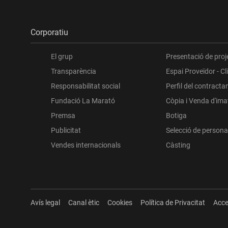
Corporatiu
El grup
Presentació de proj
Transparència
Espai Proveïdor - Cl
Responsabilitat social
Perfil del contracta
Fundació La Marató
Còpia i Venda d'im
Premsa
Botiga
Publicitat
Selecció de persona
Vendes internacionals
Càsting
Avís legal
Canal ètic
Cookies
Política de Privacitat
Acce