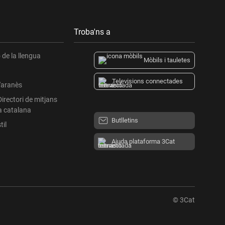
Troba'ns a
de la llengua
Mòbils i tauletes
Televisions connectades
l'aranès
Directori de mitjans
a catalana
Butlletins
til
Ajuda plataforma 3Cat
© 3Cat