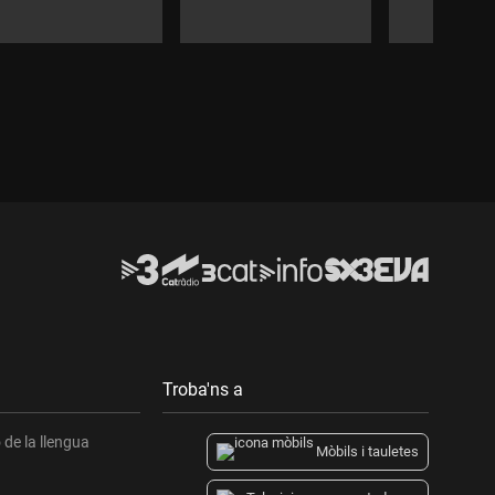
Durada:
Durada:
Durada:
Troba'ns a
de la llengua
Mòbils i tauletes