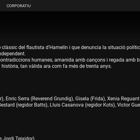
CORPORATIU
te clàssic del flautista d'Hamelín i que denuncia la situació polí
independent.
es contradiccions humanes, amanida amb cançons i regada amb bon
a història, tan vàlida ara com fa més de trenta anys.
), Enric Serra (Reverend Grundig), Gisela (Frida), Xenia Reguant 
estard (regidor Batts), Lluis Casanova (regidor Kots), Victor Gu
 Jordi Teixidor)