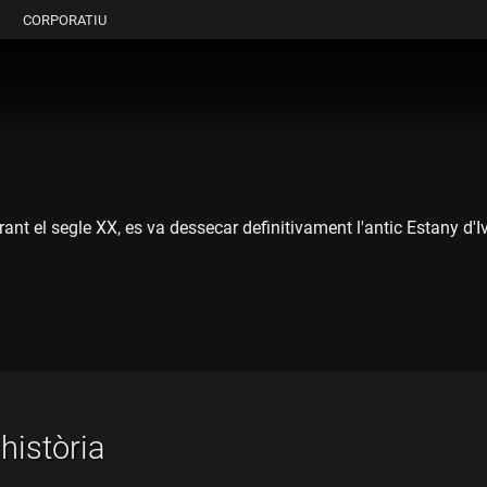
CORPORATIU
urant el segle XX, es va dessecar definitivament l'antic Estany d'
al i afavorida per l'arribada de l'aigua sobrant de la construcció
itants il·lustres que hi venien a fer caceres. Interessos privats 
luntat popular, per mirar de treure'n un profit i un rèdit en for
ts per l'exalcalde d'Ivars d'Urgell Ramon Maria Guiu, considerat 
història
que va culminar a mitjans de la dècada del 2010. El projecte de 
uperació d'una zona humida i d'un ecosistema de fauna i flora q