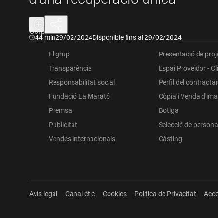
segle XXI.
Corporatiu
El 2020 es va començar un procés important de regenera
Durada:
44 min
29/02/2024
Disponible fins al 29/02/2024
que les aigües del nou estany siguin tan semblants com s
El grup
Presentació de proj
dècades.
Transparència
Espai Proveïdor - Cl
Responsabilitat social
Perfil del contracta
Fundació La Marató
Còpia i Venda d'im
Premsa
Botiga
Publicitat
Selecció de persona
Vendes internacionals
Càsting
Avís legal
Canal ètic
Cookies
Política de Privacitat
Acce