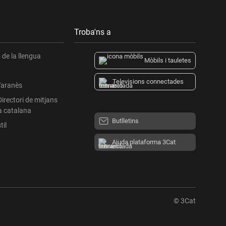
Troba'ns a
l que culmina aquest 2021. L'objectiu és aconseguir
lacuna pugui tornar a recuperar el que va ser durant
de la llengua
Mòbils i tauletes
Televisions connectades
l'aranès
Directori de mitjans
a catalana
Butlletins
til
Ajuda plataforma 3Cat
© 3Cat