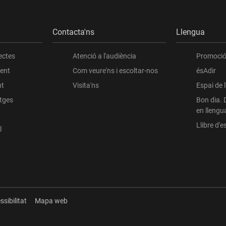
Contacta'ns
Llengua
ció ecològica de les aigües de l'estany, amb un buidatge parcia
igui possible a les de l'antic, dessecat el 1951, i que aquesta l
ectes
Atenció a l'audiència
Promoció 
ient
Com veure'ns i escoltar-nos
ésAdir
nt
Visita'ns
Espai de 
atges
Bon dia. 
en llengu
Llibre d'es
l
ssibilitat
Mapa web