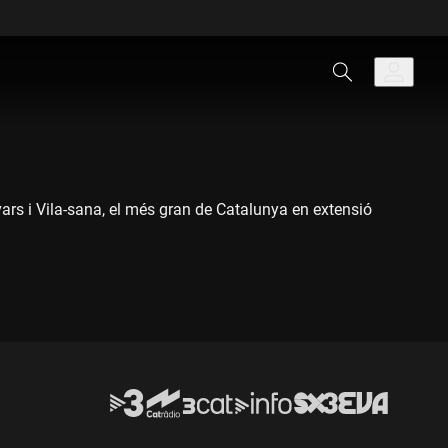
Ivars i Vila-sana, el més gran de Catalunya en extensió
 del canal d'Urgell a finals del segle XIX, era un
de persones properes al règim franquista van decidir de
ma de conreus que al final no van poder desenvolupar.
per molts com el pare del nou estany, van aconseguir
recuperació de l'estany ha esdevingut únic, sense
ue s'havia perdut, adaptat als nous usos i costums del