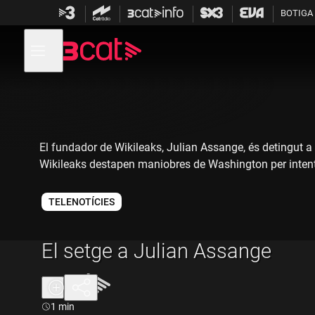
Anar
Anar
BOTIGA
a
al
la
contingut
Obre
navegació
menú
de
principal
navegació
El fundador de Wikileaks, Julian Assange, és detingut a
Wikileaks destapen maniobres de Washington per intentar 
TELENOTÍCIES
El setge a Julian Assange
Durada:
1 min