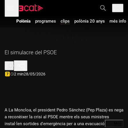
Anar
Anar
Obre
menú
a
al
de
la
contingut
navegació
navegació
Polònia
programes
clips
polònia 20 anys
més info
principal
El simulacre del PSOE
Durada:
2 min
28/05/2026
A La Moncloa, el president Pedro Sánchez (Pep Plaza) es nega
a reconèixer la crisi al PSOE mentre els seus ministres
instal·len sortides d'emergència per a una evacuació
…
Més