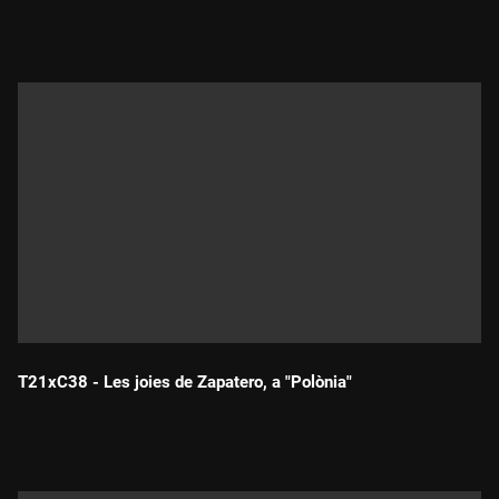
Durada:
T21xC38 - Les joies de Zapatero, a "Polònia"
Durada: