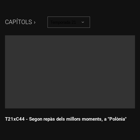
imminent.
CAPÍTOLS
Temporada 21
T21xC44 - Segon repàs dels millors moments, a "Polònia"
Durada: