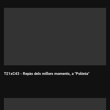
T21xC43 - Repàs dels millors moments, a "Polònia"
Durada: