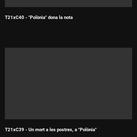
T21xC40 - "Polònia" dona la nota
Durada:
T21xC39 - Un mort a les postres, a "Polònia"