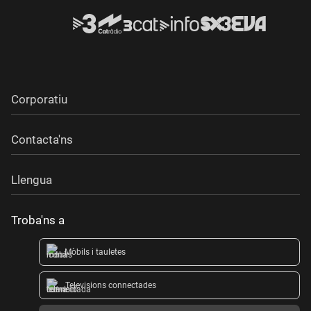
Corporatiu
Contacta'ns
Llengua
Troba'ns a
Mòbils i tauletes
Televisions connectades