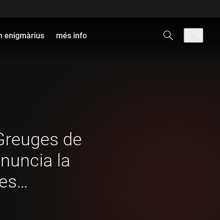
 enigmàrius
més info
 Greuges de
nuncia la
les
a les