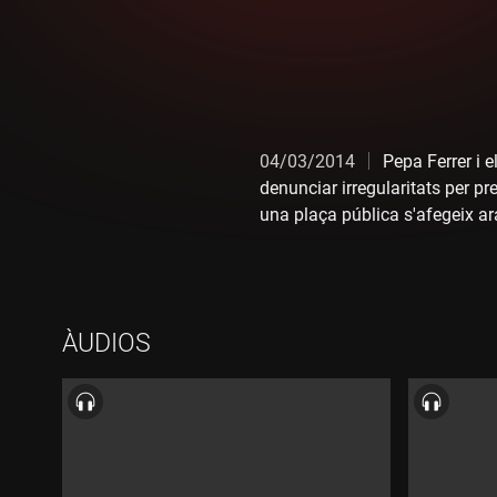
04/03/2014
Pepa Ferrer i e
denunciar irregularitats per pr
una plaça pública s'afegeix ar
prestacions econòmiques vincul
aprovada aquesta ajuda per ten
directora del centre, explica e
ÀUDIOS