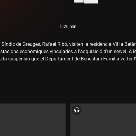
residències d
Durada:
20 min
l Síndic de Greuges, Rafael Ribó, visiten la residència Vil·la Bet
estacions econòmiques vinculades a l'adquisició d'un servei. A les
a la suspensió que el Departament de Benestar i Família va fer l
ades a serveis. Això vol dir que les persones grans que abans d
ir plaça en una residència privada s'han quedat sense ella "sine 
n quin punt es troben les seves denúncies.