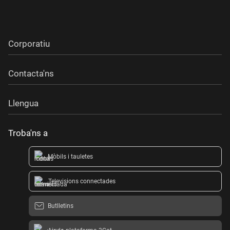
Corporatiu
Contacta'ns
Llengua
Troba'ns a
Mòbils i tauletes
Televisions connectades
Butlletins