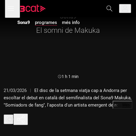
Anar
Anar
Obre
menú
a
al
de
la
contingut
Sona9
navegació
navegació
Sona9
programes
més info
principal
El somni de Makuka
Durada:
1 h 1 min
21/03/2026
El disc de la setmana viatja cap a Andorra per
escoltar el debut en català del semifinalista del Sona9 Makuka,
"Somiadors de fang", l'aposta d'un artista emergent de rock
…
Més
d'autor. I també les estrenes de Dan Peralbo, Clara Peya, Judit
Neddermann o Celobert, i les novetats de Nastallat, Agathe
Catel, Xiomara Abello o Indubio.