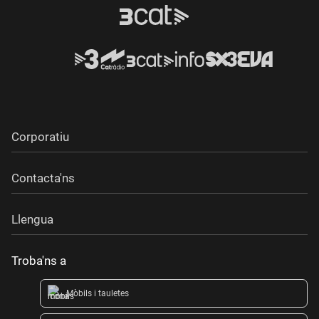
Corporatiu
Contacta'ns
Llengua
Troba'ns a
Mòbils i tauletes