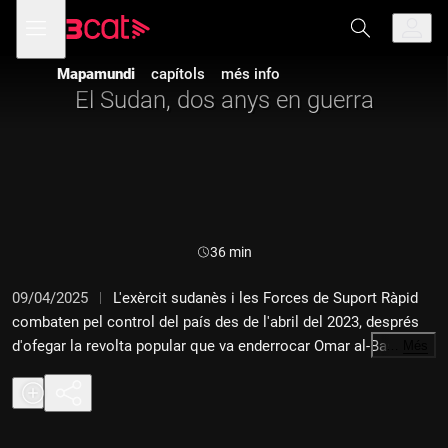
Anar
Anar
Obre
menú
a
al
de
la
contingut
navegació
navegació
Mapamundi
capítols
més info
principal
El Sudan, dos anys en guerra
Durada:
36 min
09/04/2025
L'exèrcit sudanès i les Forces de Suport Ràpid
combaten pel control del país des de l'abril del 2023, després
d'ofegar la revolta popular que va enderrocar Omar al-Bashir. El
…
Més
Sudan viu ara una de les crisis humanitàries més greus del
món.