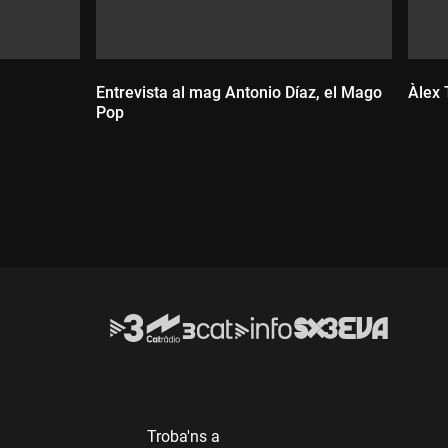
Entrevista al mag Antonio Díaz, el Mago
Àlex 
Pop
D
Durada:
Troba'ns a