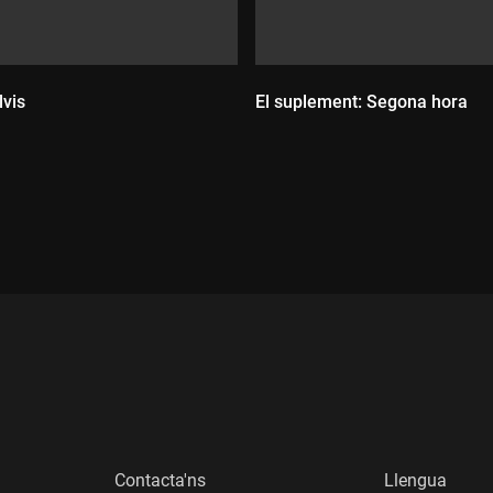
lvis
El suplement: Segona hora
:
Durada:
Contacta'ns
Llengua