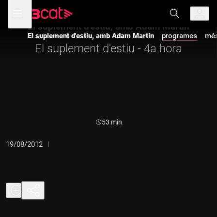
Anar
Anar
Obre
menú
a
al
de
la
contingut
El suplement d'estiu, amb Adam Martín
navegació
navegació
El suplement d'estiu, amb Adam Martín
programes
més
principal
El suplement d'estiu - 4a hora
Durada:
53 min
19/08/2012