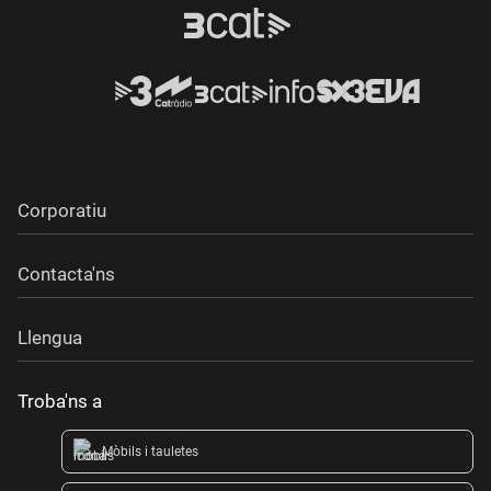
Corporatiu
Contacta'ns
Llengua
Troba'ns a
Mòbils i tauletes