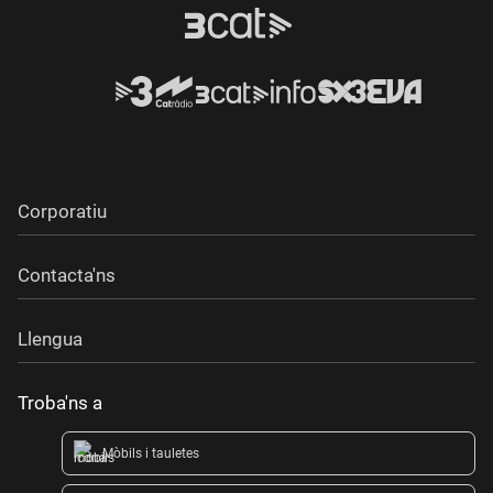
Corporatiu
Contacta'ns
Llengua
Troba'ns a
Mòbils i tauletes