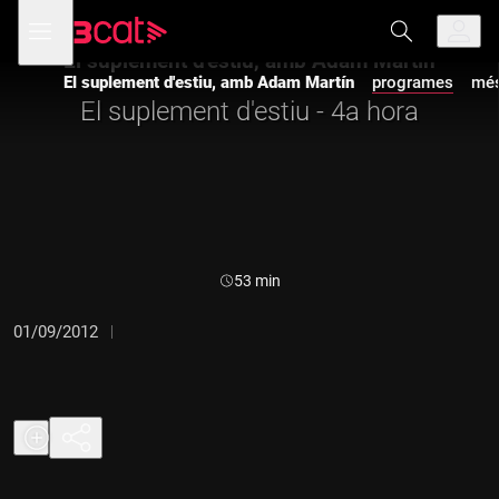
Anar
Anar
Obre
menú
a
al
de
la
contingut
El suplement d'estiu, amb Adam Martín
navegació
navegació
El suplement d'estiu, amb Adam Martín
programes
més
principal
El suplement d'estiu - 4a hora
Durada:
53 min
01/09/2012