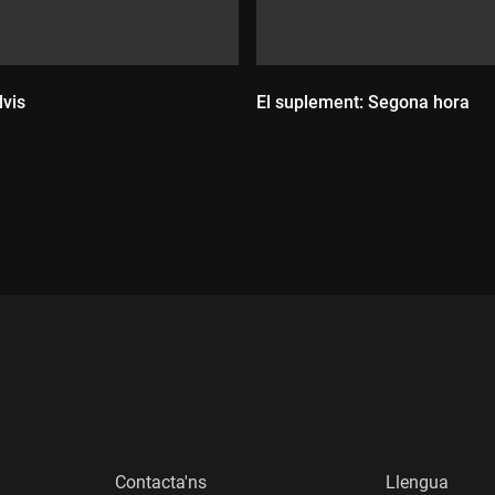
lvis
El suplement: Segona hora
:
Durada:
Contacta'ns
Llengua