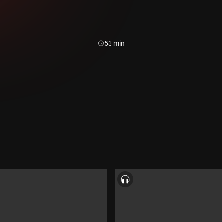
Durada:
53 min