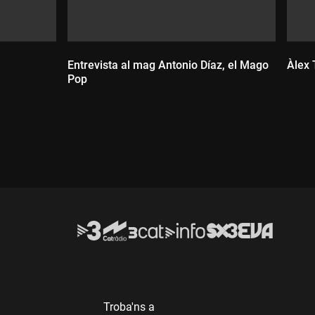
Entrevista al mag Antonio Díaz, el Mago
Àlex 
Pop
D
Durada:
Troba'ns a