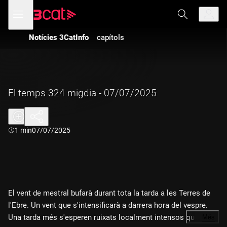
Anar
Anar
Obre
menú
a
al
de
la
contingut
navegació
navegació
Notícies 3CatInfo
capítols
principal
El temps 324 migdia - 07/07/2025
Durada:
1 min
07/07/2025
El vent de mestral bufarà durant tota la tarda a les Terres de
l'Ebre. Un vent que s'intensificarà a darrera hora del vespre.
Una tarda més s'esperen ruixats localment intensos que
…
Més