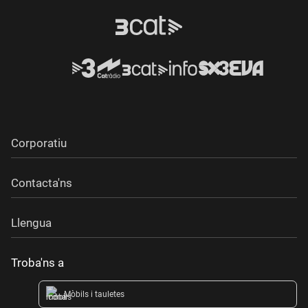
Corporatiu
Contacta'ns
Llengua
Troba'ns a
Mòbils i tauletes