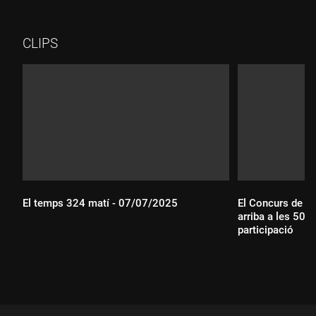
descarregaran a les comarques de Girona, avançaran cap a
l'àrea de Barcelona i arribaran al Camp de Tarragona. Tenim la
calor típica de juliol.
CLIPS
El temps 324 matí - 07/07/2025
El Concurs de Jo
arriba a les 50 
participació
Durada:
Durada: