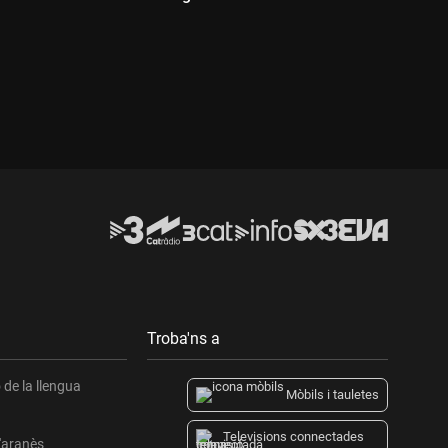
Durada:
D
Troba'ns a
de la llengua
Mòbils i tauletes
Televisions connectades
l'aranès