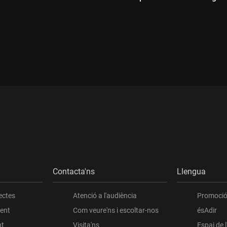
:
Durada:
Contacta'ns
Llengua
ectes
Atenció a l'audiència
Promoció 
ient
Com veure'ns i escoltar-nos
ésAdir
nt
Visita'ns
Espai de 