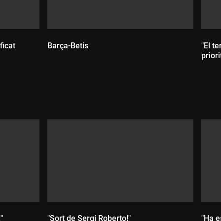
ficat
Barça-Betis
"El t
prior
Durada:
D
"
"Sort de Sergi Roberto!"
"Ha e