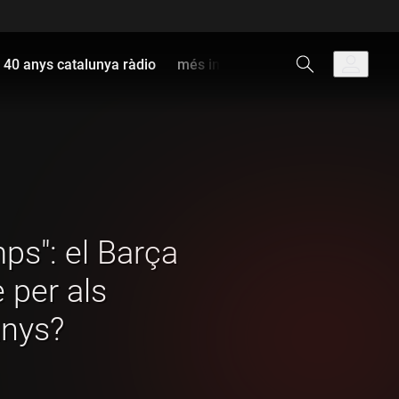
40 anys catalunya ràdio
més info
mps": el Barça
 per als
anys?