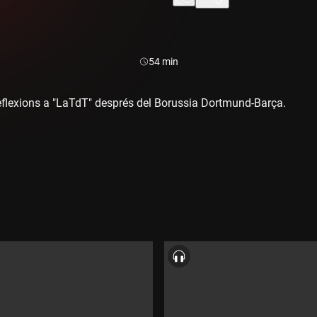
Durada:
54 min
s reflexions a "LaTdT" després del Borussia Dortmund-Barça.