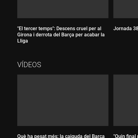
"El tercer temps": Descens cruel per al
Jornada 38
Girona i derrota del Barça per acabar la
Lliga
Durada
VÍDEOS
Durada:
Què ha pesat més: la caiguda del Barça
"Quin final