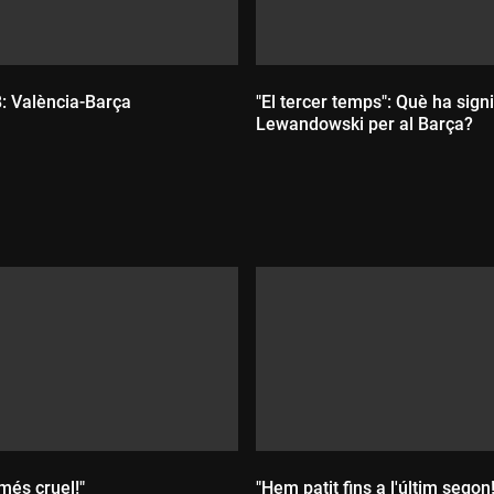
: València-Barça
"El tercer temps": Què ha signi
Lewandowski per al Barça?
:
Durada:
 més cruel!"
"Hem patit fins a l'últim segon!