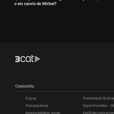
o els canvis de Míchel?
Durada
Durada:
Corporatiu
El grup
Presentació de proj
Transparència
Espai Proveïdor - Cl
Responsabilitat social
Perfil del contracta