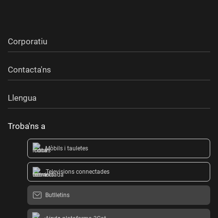
Corporatiu
Contacta'ns
Llengua
Troba'ns a
Mòbils i tauletes
Televisions connectades
Butlletins