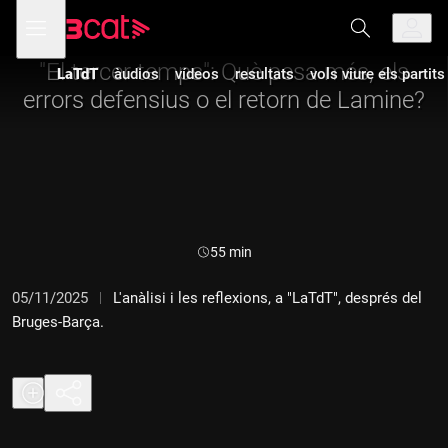
Anar
Anar
Obre
menú
a
al
de
la
contingut
navegació
navegació
"El tercer temps": Què pesa més, els
LaTdT
àudios
vídeos
resultats
vols viure els partit
principal
errors defensius o el retorn de Lamine?
Durada:
55 min
05/11/2025
L'anàlisi i les reflexions, a "LaTdT", després del
Bruges-Barça.