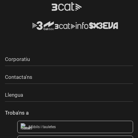
Corporatiu
Contacta'ns
Llengua
Troba'ns a
Mòbils i tauletes