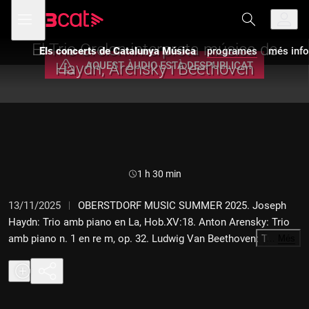
Anar
Anar
Obre
menú
Els concerts de Catalunya Música
a
al
de
la
contingut
navegació
navegació
El Trio Orelon interpreta música de
Els concerts de Catalunya Música
programes
més info
principal
AQUEST ÀUDIO ESTÀ DESPUBLICAT
Haydn, Arensky i Beethoven
Durada:
1 h 30 min
13/11/2025
OBERSTDORF MUSIC SUMMER 2025. Joseph
Haydn: Trio amb piano en La, Hob.XV:18. Anton Arensky: Trio
amb piano n. 1 en re m, op. 32. Ludwig Van Beethoven: Trio
…
Més
amb piano n. 7 en Si b "Arxiduc", op. 97. Trio Orelon (Judith
Stapf, violí. Arnau Rovira i Bascompte, violoncel. Marco Sanna,
piano). Enregistrat per la Ràdio Bavaresa el diumenge 3 d'agost
del 2025. Sala Breitachklamm. Oberstdorf (Alemanya). Concert