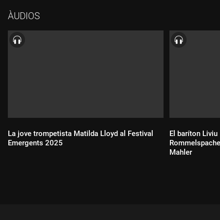
d'intercanvi.
ÀUDIOS
La jove trompetista Matilda Lloyd al Festival
El baríton Liviu
Emergents 2025
Rommelspacher 
Mahler
Durada:
Durada: