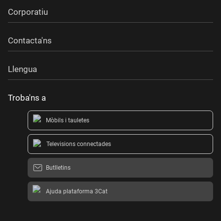
Corporatiu
Contacta'ns
Llengua
Troba'ns a
Mòbils i tauletes
Televisions connectades
Butlletins
Ajuda plataforma 3Cat