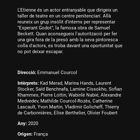
L'Etienne és un actor entranyable que dirigeix un
taller de teatre en un centre penitenciari. Allà
reuneix un grup insòlit d'interns per representar
"Esperant Godot", la famosa obra de Samuel
Beckett. Quan aconsegueix l'autorització per fer
una gira fora de la presó amb la seva pintoresca
colla d'actors, es troba davant una oportunitat que
no pot deixar escapar.
Direcció:
Emmanuel Courcol
Intèrprets:
Kad Merad, Marina Hands, Laurent
Stocker, Saïd Benchnafa, Lamine Cissokho, Sofian
Khammes, Pierre Lottin, Wabinlé Nabié, Alexandre
Medvedev, Mathilde Courcol-Rozès, Catherine
Lascault, Yvon Martin, Vladimir Golicheff, Thierry
de Carbonnières, Elise Berthelier, Olivier Foubert
Any:
2020
Origen:
França