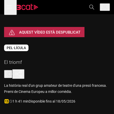
Anar
Anar
Obre
menú
a
al
de
la
contingut
navegació
navegació
principal
AQUEST VÍDEO ESTÀ DESPUBLICAT
PEL·LÍCULA
El triomf
La història real d'un grup amateur de teatre d'una presó francesa.
Premi de Cinema Europeu a millor comèdia.
Durada:
1 h 41 min
Disponible fins al 18/05/2026