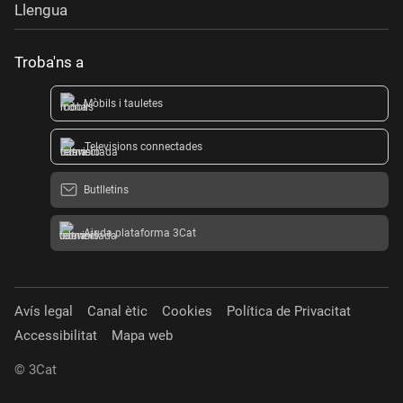
Llengua
Troba'ns a
Mòbils i tauletes
Televisions connectades
Butlletins
Ajuda plataforma 3Cat
Avís legal
Canal ètic
Cookies
Política de Privacitat
Accessibilitat
Mapa web
© 3Cat