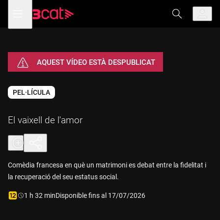
Anar
Anar
Obre
menú
a
al
de
la
contingut
navegació
navegació
principal
AQUEST VÍDEO ESTÀ DESPUBLICAT
PEL·LÍCULA
El vaixell de l'amor
Comèdia francesa en què un matrimoni es debat entre la fidelitat i
la recuperació del seu estatus social.
Durada:
1 h 32 min
Disponible fins al 17/07/2026