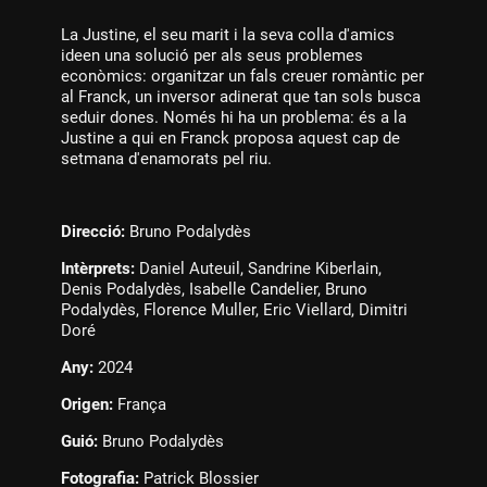
La Justine, el seu marit i la seva colla d'amics
ideen una solució per als seus problemes
econòmics: organitzar un fals creuer romàntic per
al Franck, un inversor adinerat que tan sols busca
seduir dones. Només hi ha un problema: és a la
Justine a qui en Franck proposa aquest cap de
setmana d'enamorats pel riu.
Direcció:
Bruno Podalydès
Intèrprets:
Daniel Auteuil, Sandrine Kiberlain,
Denis Podalydès, Isabelle Candelier, Bruno
Podalydès, Florence Muller, Eric Viellard, Dimitri
Doré
Any:
2024
Origen:
França
Guió:
Bruno Podalydès
Fotografia:
Patrick Blossier