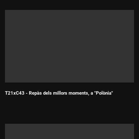
T21xC43 - Repàs dels millors moments, a "Polònia"
Durada: