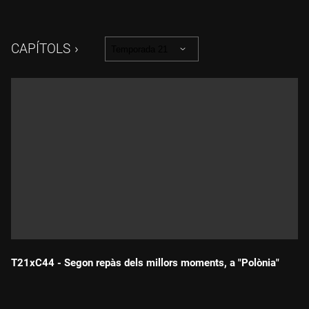
Rufián (Xavi Espinosa).
CAPÍTOLS
Temporada 21
T21xC44 - Segon repàs dels millors moments, a "Polònia"
Durada: