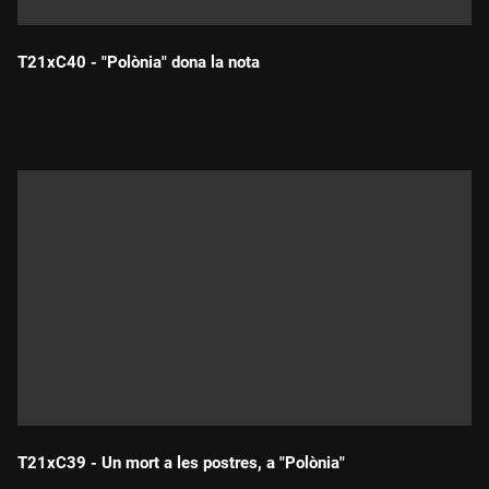
T21xC40 - "Polònia" dona la nota
Durada:
T21xC39 - Un mort a les postres, a "Polònia"