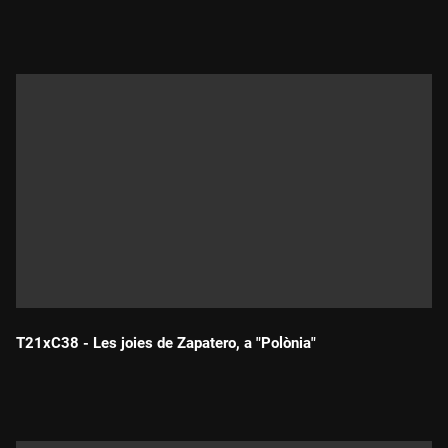
Durada:
T21xC38 - Les joies de Zapatero, a "Polònia"
Durada: