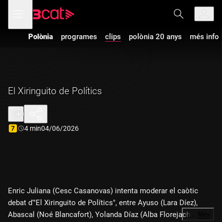
Anar
Anar
Obre
menú
a
al
de
la
contingut
navegació
navegació
Polònia
programes
clips
polònia 20 anys
més info
principal
El Xiringuito de Polítics
Durada:
4 min
04/06/2026
Enric Juliana (Cesc Casanovas) intenta moderar el caòtic
debat d'"El Xiringuito de Polítics", entre Ayuso (Lara Díez),
Abascal (Noé Blancafort), Yolanda Díaz (Alba Florejachs) i
…
Més