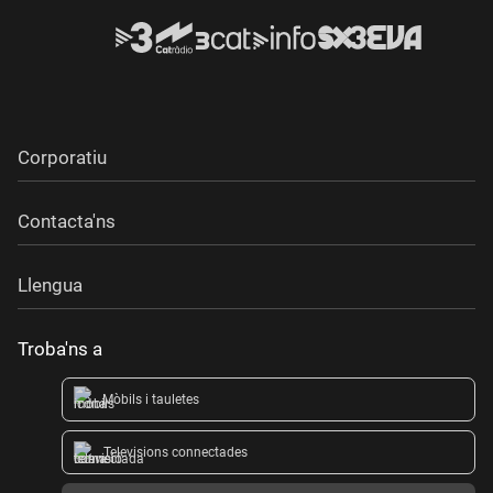
Corporatiu
Contacta'ns
Llengua
Troba'ns a
Mòbils i tauletes
Televisions connectades