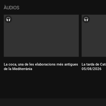
difosa i acceptada a la societat, fins al punt que ell mateix no
ÀUDIOS
s'adona de la gravetat de les seves paraules.
La coca, una de les elaboracions més antigues
La tarda de Cat
de la Mediterrània
05/08/2026
Durada:
Durada: