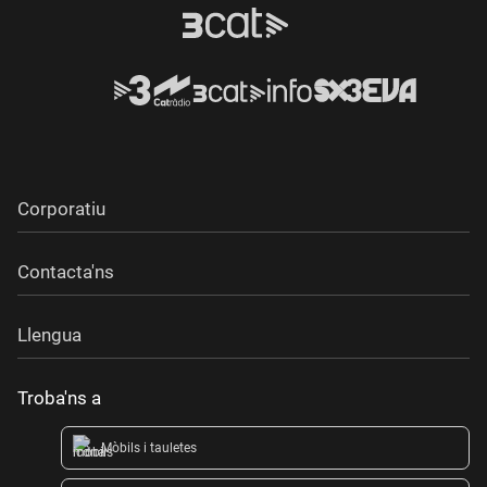
Corporatiu
Contacta'ns
Llengua
Troba'ns a
Mòbils i tauletes