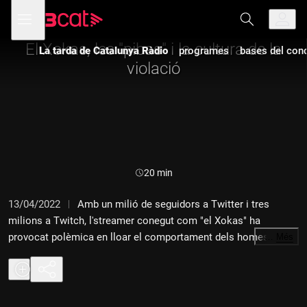
Anar
Anar
Obre
menú
a
al
de
la
contingut
navegació
navegació
El Xokas, les "pibas" i la cultura de la
La tarda de Catalunya Ràdio
programes
bases del con
principal
violació
Durada:
20 min
13/04/2022
Amb un milió de seguidors a Twitter i tres
milions a Twitch, l'streamer conegut com "el Xokas" ha
provocat polèmica en lloar el comportament dels homes que
…
Més
s'aprofiten sexualment de les dones que han begut massa. Tant
l'experta en cultura digital Gina Tost com la psicòloga i
sexòloga Elena Crespi coincideixen que les declaracions del
Xokas són apologia de la cultura de la violació, àmpliament