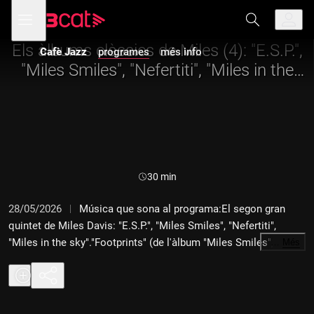
Anar
Anar
Obre
menú
Cafè Jazz
a
al
de
la
contingut
navegació
navegació
Els àlbums clàssics de Miles (4): "E.S.P.",
Cafè Jazz
programes
més info
principal
"Miles Smiles", "Nefertiti", "Miles in the
sky"
Durada:
30 min
28/05/2026
Música que sona al programa:El segon gran
quintet de Miles Davis: "E.S.P.", "Miles Smiles", "Nefertiti",
"Miles in the sky"."Footprints" (de l'àlbum "Miles Smiles",
…
Més
1967)Wayne Shorter, trompeta; Herbie Hancock al piano, Wayne
Shorter al saxo, Ron Carter al contrabaix i Tony Williams a la
bateria."Iris"(de l'àlbum "E.S.P.", 1965)Wayne Shorter, trompeta;
Herbie Hancock al piano, Wayne Shorter al saxo, Ron Carter al