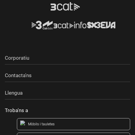
Corporatiu
Contacta'ns
Llengua
Troba'ns a
Mòbils i tauletes