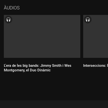
contrabaix i Tony Williams a la bateria."Pinocchio" (de l'àlbum
ÀUDIOS
"Nefertiti", 1967)Wayne Shorter, trompeta; Herbie Hancock al
piano, Wayne Shorter al saxo, Ron Carter al contrabaix i Tony
Williams a la bateria."Country son" (de l'àlbum "Miles in the
sky", 1968)Miles Davis, trompeta; Wayne Shorter, saxo tenor;
Herbie Hancock, piano i piano elèctric; Ron Carter, contrabaix;
Tony Williams, bateria; George Benson, guitarra.
L'era de les big bands: Jimmy Smith i Wes
Interseccions: l
Montgomery, el Duo Dinàmic
Durada:
Durada: