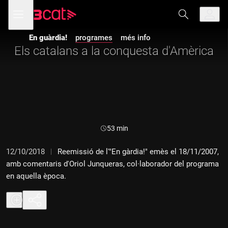
Anar
Anar
Obre
menú
a
al
de
la
contingut
navegació
navegació
En guàrdia!
programes
més info
principal
Els catalans a la conquesta d'Amèrica
Durada:
53 min
12/10/2018
Reemissió de l'"En gàrdia!" emès el 18/11/2007,
amb comentaris d'Oriol Junqueras, col·laborador del programa
en aquella època.