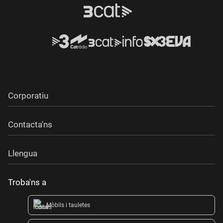
Corporatiu
Contacta'ns
Llengua
Troba'ns a
Mòbils i tauletes