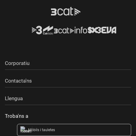
Corporatiu
Contacta'ns
Llengua
Troba'ns a
Mòbils i tauletes