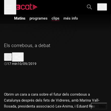
Anar
Anar
Obre
menú
a
al
de
la
contingut
navegació
navegació
Matins
programes
clips
més info
principal
Els correbous, a debat
Durada:
17 min
10/09/2019
Obrim un cara a cara sobre el futur dels correbous a
Catalunya després dels fets de Vidreres, amb Marina Vall-
llosada, presidenta associació Lex-Anima, i Eduard Real,
…
Més