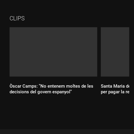
col·laborador d'entitats taurines i aficionat als correbous.
CLIPS
Òscar Camps: "No entenem moltes de les
Santa Maria del 
decisions del govern espanyol"
per pagar la rec
Durada:
Durada: