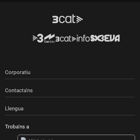
Corporatiu
Contacta'ns
Llengua
Troba'ns a