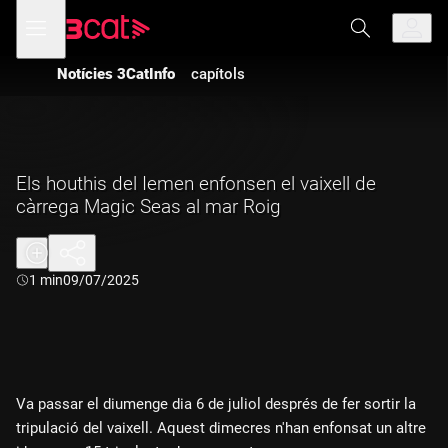
Anar
Anar
Obre
menú
a
al
de
la
contingut
navegació
navegació
Notícies 3CatInfo
capítols
principal
Els houthis del Iemen enfonsen el vaixell de
càrrega Magic Seas al mar Roig
Durada:
1 min
09/07/2025
Va passar el diumenge dia 6 de juliol després de fer sortir la
tripulació del vaixell. Aquest dimecres n'han enfonsat un altre