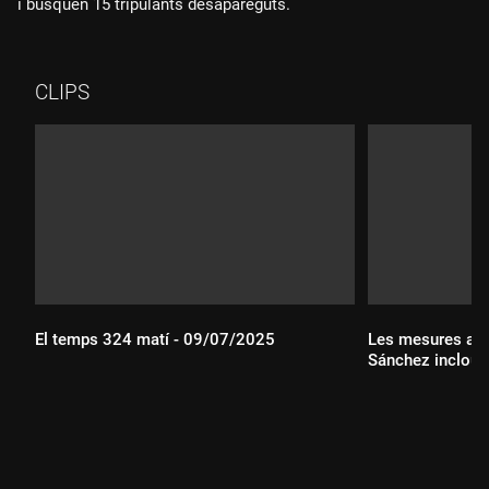
i busquen 15 tripulants desapareguts.
CLIPS
El temps 324 matí - 09/07/2025
Les mesures ant
Sánchez incloue
Durada:
Durada: