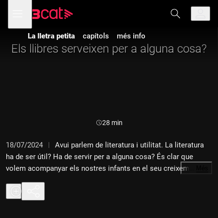
Anar
Anar
Obre
menú
a
al
de
la
contingut
navegació
navegació
La lletra petita
capítols
més info
principal
Els llibres serveixen per a alguna cosa?
Durada:
28 min
18/07/2024
Avui parlem de literatura i utilitat. La literatura
ha de ser útil? Ha de servir per a alguna cosa? És clar que
volem acompanyar els nostres infants en el seu creixement de
…
Més
la millor manera possible, i els llibres poden ser sovint uns
aliats. Però, fins on arriben els llibres? Avui xerrarem de llibres
recepta, llibres "per a alguna cosa", i com es relacionen amb la
literatura, i per què convé que, com en el plat, gaudim d'una