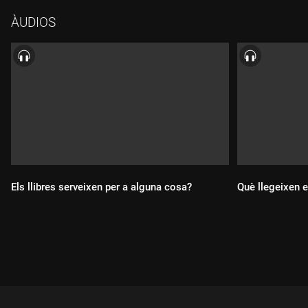
dieta de lectura equilibrada. Per posar llum a com
ÀUDIOS
acompanyem les nostres criatures amb els llibres i quin espai
hauria d'ocupar la literatura tenim la Marta Roig, mediadora de
lectura i secretària del Consell Català del Llibre Infantil i
Juvenil.
Els llibres serveixen per a alguna cosa?
Què llegeixen 
Durada:
Durada: