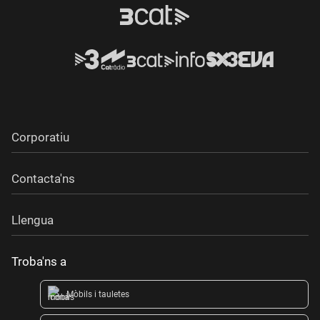
Corporatiu
Contacta'ns
Llengua
Troba'ns a
Mòbils i tauletes