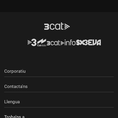
Corporatiu
Contacta'ns
Llengua
Troba'ns a