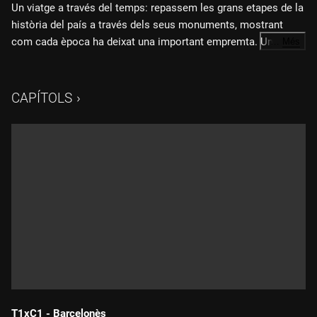
Un viatge a través del temps: repassem les grans etapes de la
història del país a través dels seus monuments, mostrant
com cada època ha deixat una important empremta. Un
…
Més
recorregut que connecta els orígens ibèrics, grecs i romans
amb l'esplendor medieval i la renovació contemporània.
CAPÍTOLS
T1xC1 - Barcelonès