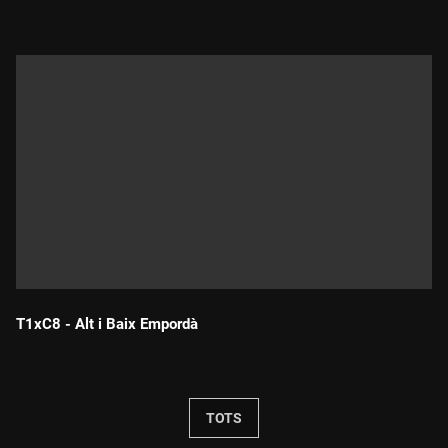
T1xC8 - Alt i Baix Empordà
Durada:
TOTS