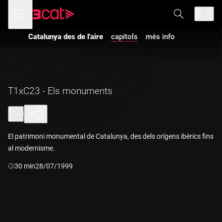
Anar
Anar
Obre
menú
a
al
de
la
contingut
navegació
navegació
Catalunya des de l'aire
capítols
més info
principal
T1xC23 - Els monuments
El patrimoni monumental de Catalunya, des dels orígens ibèrics fins
al modernisme.
Durada:
30 min
28/07/1999