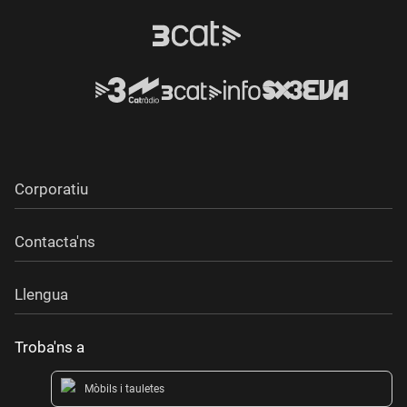
Corporatiu
Contacta'ns
Llengua
Troba'ns a
Mòbils i tauletes