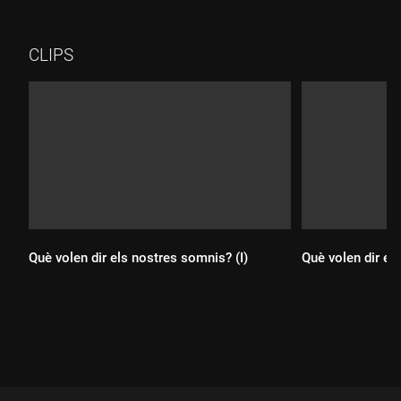
CLIPS
Què volen dir els nostres somnis? (I)
Què volen dir el
Durada:
Durada: