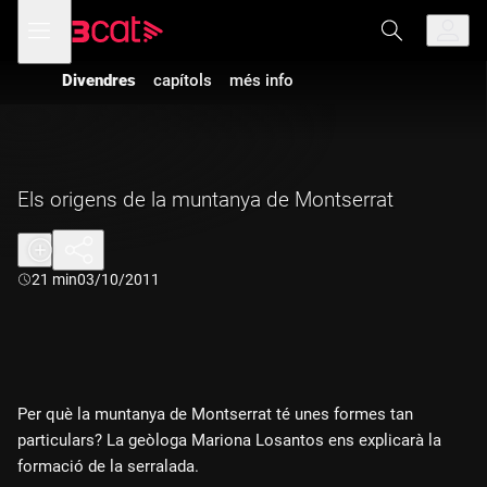
Anar
Anar
Obre
menú
a
al
de
la
contingut
navegació
navegació
Divendres
capítols
més info
principal
Els origens de la muntanya de Montserrat
Durada:
21 min
03/10/2011
Per què la muntanya de Montserrat té unes formes tan
particulars? La geòloga Mariona Losantos ens explicarà la
formació de la serralada.