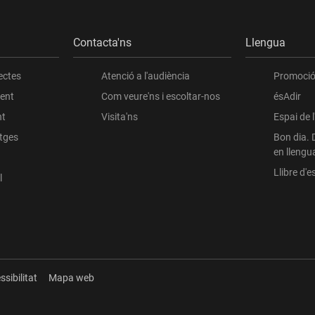
Contacta'ns
Llengua
ectes
Atenció a l'audiència
Promoció 
ient
Com veure'ns i escoltar-nos
ésAdir
nt
Visita'ns
Espai de 
atges
Bon dia. 
en llengu
Llibre d'es
l
ssibilitat
Mapa web