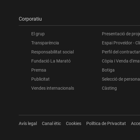
Corporatiu
El grup
Presentació de proj
Transparència
Espai Proveïdor - Cl
Responsabilitat social
Perfil del contracta
Fundació La Marató
Còpia i Venda d'im
Premsa
Botiga
Publicitat
Selecció de persona
Vendes internacionals
Càsting
Avís legal
Canal ètic
Cookies
Política de Privacitat
Acce