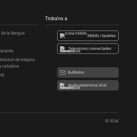
Troba'ns a
de la llengua
Mòbils i tauletes
Televisions connectades
l'aranès
Directori de mitjans
a catalana
Butlletins
til
Ajuda plataforma 3Cat
© 3Cat