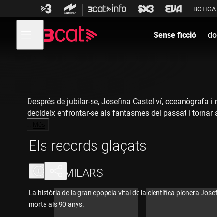
Anar
Anar
BOTIGA
a
al
la
contingut
Obre
navegació
menú
Sense ficció
do
de
principal
navegació
Després de jubilar-se, Josefina Castellví, oceanògrafa i 
decideix enfrontar-se als fantasmes del passat i tornar 
…
Més
Els records glaçats
Fitxa tècnica:
Direcció i guió: Albert Solé
SIMILARS
Direcció de fotografia: Hans Hansen
La història de la gran epopeia vital de la científica pionera Josef
morta als 90 anys.
Muntatge: Jordi Puig