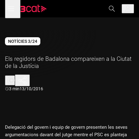
Anar
Anar
Obre
menú
a
al
de
la
contingut
navegació
navegació
principal
NOTÍCIES 3/24
Els regidors de Badalona compareixen a la Ciutat
de la Justícia
Durada:
3 min
13/10/2016
Delegació del govern i equip de govern presenten les seves
argumentacions davant del jutge mentre el PSC es planteja