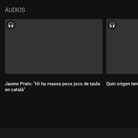
coalició amb els republicans.
ÀUDIOS
Jaume Prats: "Hi ha massa pocs jocs de taula
Quin origen ten
en català"
Durada:
Durada: