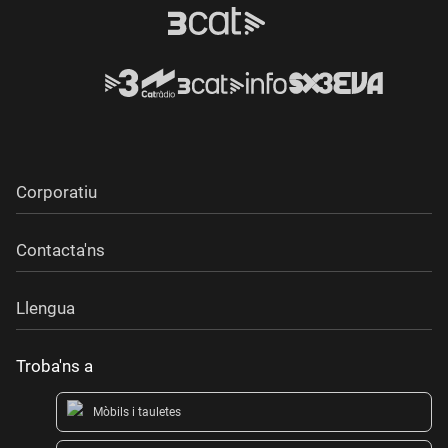
Corporatiu
Contacta'ns
Llengua
Troba'ns a
Mòbils i tauletes