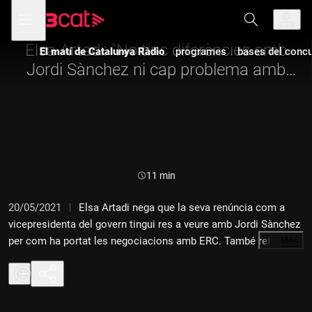
Anar
Anar
Obre
menú
a
al
de
la
contingut
navegació
navegació
Elsa Artadi: "No tinc diferències amb
El matí de Catalunya Ràdio
programes
bases del concur
principal
Jordi Sànchez ni cap problema amb
Pere Aragonès"
Durada:
11 min
20/05/2021
Elsa Artadi nega que la seva renúncia com a
vicepresidenta del govern tingui res a veure amb Jordi Sànchez
per com ha portat les negociacions amb ERC. També refusa
…
Més
que el motiu sigui que no vol estar a les ordres del futur 132è
president de la Generalitat, Pere Aragonès. La dirigent i
diputada de Junts per Catalunya també ha revelat que creu que
tota la direcció de la formació va votar a favor de l'acord de