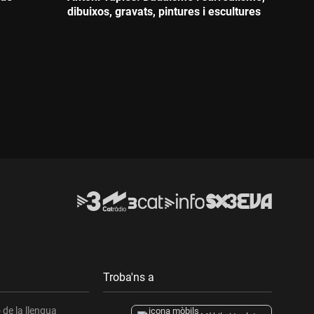
dibuixos, gravats, pintures i escultures
Durada:
Troba'ns a
de la llengua