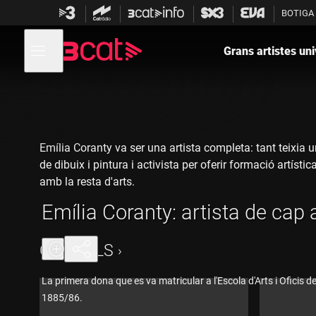
Anar
Anar
BOTIGA
a
al
la
contingut
Obre
navegació
menú
Grans artistes uni
de
principal
navegació
Emília Coranty va ser una artista completa: tant teixia 
de dibuix i pintura i activista per oferir formació artísti
amb la resta d'arts.
Emília Coranty: artista de cap
CAPÍTOLS
La primera dona que es va matricular a l'Escola d'Arts i Oficis d
1885/86.