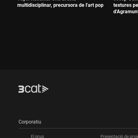
multidisciplinar, precursora de l'art pop
textures pe
d'Agramun
Durada:
Durada:
Corporatiu
El grup
Presentació de proj