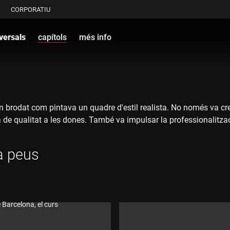
CORPORATIU
versals
capítols
més info
un brodat com pintava un quadre d'estil realista. No només va cr
ca de qualitat a les dones. També va impulsar la professionalitzaci
 a peus
e Barcelona, el curs