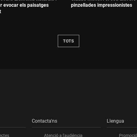
r evocar els paisatges
pinzellades impressionistes
t
Durada:
TOTS
Contacta'ns
Llengua
ectes
Atenció a l'audiència
Promoció 