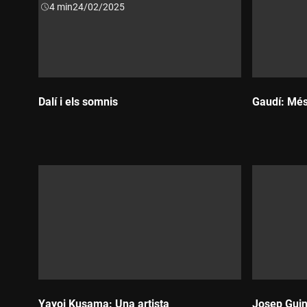
Durada:
4 min
24/02/2025
Dalí i els somnis
Gaudí: Més
Durada:
Durada:
Yayoi Kusama: Una artista
Josep Guin