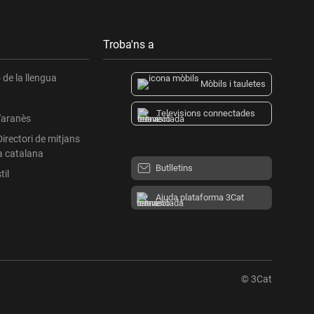
Troba'ns a
de la llengua
Mòbils i tauletes
Televisions connectades
l'aranès
Directori de mitjans
a catalana
Butlletins
til
Ajuda plataforma 3Cat
© 3Cat