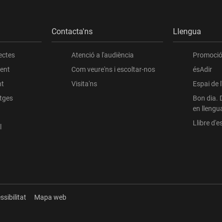
Contacta'ns
Llengua
ectes
Atenció a l'audiència
Promoció 
ient
Com veure'ns i escoltar-nos
ésAdir
nt
Visita'ns
Espai de 
atges
Bon dia. 
en llengu
Llibre d'es
l
ssibilitat
Mapa web