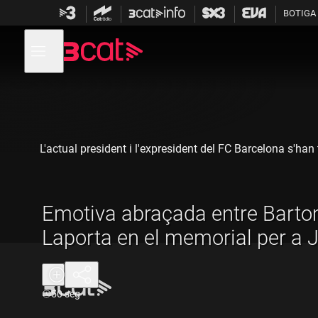
Anar
Anar
BOTIGA
a
al
la
contingut
Obre
navegació
menú
de
principal
navegació
L'actual president i l'expresident del FC Barcelona s'h
Emotiva abraçada entre Barto
Laporta en el memorial per a 
Durada:
50 seg