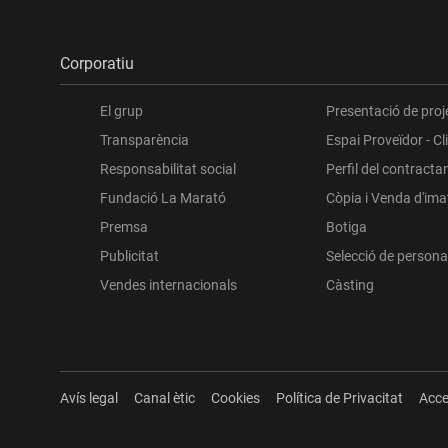
Corporatiu
El grup
Presentació de proj
Transparència
Espai Proveïdor - Cl
Responsabilitat social
Perfil del contracta
Fundació La Marató
Còpia i Venda d'im
Premsa
Botiga
Publicitat
Selecció de persona
Vendes internacionals
Càsting
Avís legal
Canal ètic
Cookies
Política de Privacitat
Acce