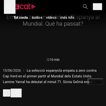
Anar
Anar
Obre
menú
a
al
de
la
contingut
navegació
navegació
Empat a zero en el debut d'Espanya al
Tot costa
àudios
vídeos
més info
principal
Mundial. Què ha passat?
Durada:
10 min
15/06/2026
La selecció espanyola empata a zero contra
Cap Verd en el primer partit al Mundial dels Estats Units.
Lamine Yamal ha debutat al minut 71. Sònia Gelmà ens explica
…
Més
el final del partit des d'Atlanta i Natalia Arroyo analitza els
motius de l'empat a zero.