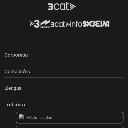
Corporatiu
Contacta'ns
Llengua
Troba'ns a
Mòbils i tauletes