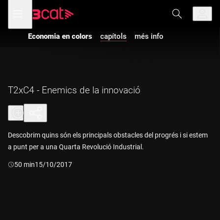
Anar
Anar
Obre
menú
a
al
de
la
contingut
navegació
navegació
Economia en colors
capítols
més info
principal
T2xC4 - Enemics de la innovació
Descobrim quins són els principals obstacles del progrés i si estem
a punt per a una Quarta Revolució Industrial.
Durada:
50 min
15/10/2017