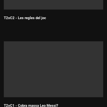
T2xC2 - Les regles del joc
Durada:
T2xC1 - Cobra massa Leo Messi?