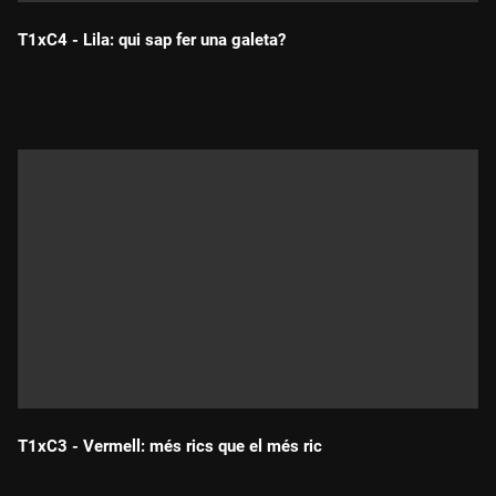
T1xC4 - Lila: qui sap fer una galeta?
Durada:
T1xC3 - Vermell: més rics que el més ric
Durada: