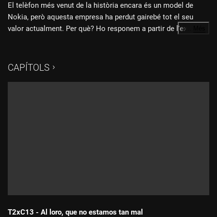
El telèfon més venut de la història encara és un model de
Nokia, però aquesta empresa ha perdut gairebé tot el seu
valor actualment. Per què? Ho responem a partir de l'exemple
…
Més
de Nespresso i en parlem amb el seu exvicepresident Lluís
Cantarell. Analitzem quins són els principals enemics de la
innovació i viatgem a Brussel·les per saber si Europa està
CAPÍTOLS
preparada per a la Quarta Revolució Industrial.
T2xC13 - Al loro, que no estamos tan mal