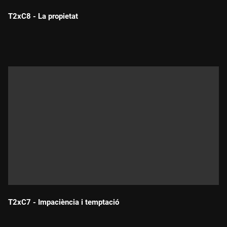
T2xC8 - La propietat
Durada:
T2xC7 - Impaciència i temptació
Durada: