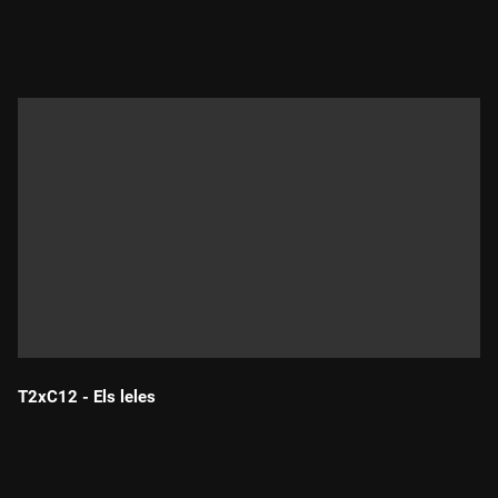
Durada:
T2xC12 - Els leles
Durada: