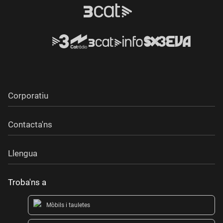
Corporatiu
Contacta'ns
Llengua
Troba'ns a
Mòbils i tauletes