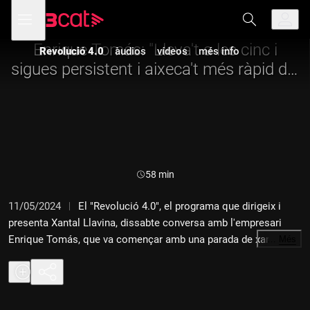
Anar
Anar
Obre
menú
a
al
de
la
contingut
navegació
navegació
Enrique Tomás: "Lleva't a les cinc i
Revolució 4.0
àudios
vídeos
més info
principal
sigues persistent i aixeca't més ràpid del
que caiguis"
Durada:
58 min
11/05/2024
El "Revolució 4.0", el programa que dirigeix i
presenta Xantal Llavina, dissabte conversa amb l'empresari
Enrique Tomás, que va començar amb una parada de xarcuteria
…
Més
i ara té una gran empresa dedicada a la venda de pernil ibèric
que factura prop de 300 milions d'euros i té prop de 1.300
treballadors. Amb Tomás parlem de la trajectòria del seu grup
empresarial, del seu esperit emprenedor, de com usa la