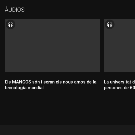
tecnologia en el seu negoci i dels seus plans de futur. Parlem
ÀUDIOS
del Health Revolution Congress, un esdeveniment de salut
digital que se celebrarà al recinte modernista de l'Hospital de
Sant Pau, amb Eva Rosell i Jordi Grau. Després, el professor
Esteve Almirall ens ofereix una classe pràctica sobre com usar
el ChatGPT. Acabem amb Natàlia Codina, Social Media Buyer,
analitzant els errors comuns en publicitat a internet i les
característiques del màrqueting online.
Els MANGOS són i seran els nous amos de la
La universitat 
tecnologia mundial
persones de 60
Durada:
Durada: