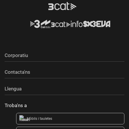
Corporatiu
Contacta'ns
Llengua
Troba'ns a
Mòbils i tauletes