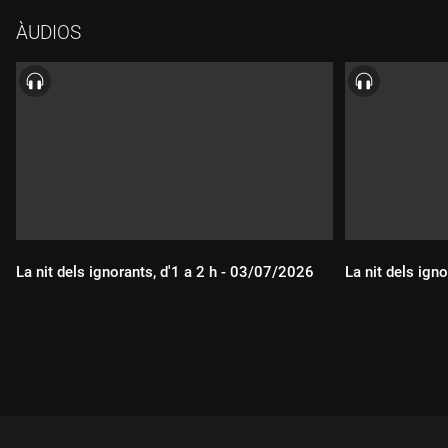
lamenta que la llei no empari els propietaris. Per què la llei no
ÀUDIOS
empara prou els propietaris? Ho consultem a Enrique Vendrell,
president del Consell d'Administració de Finques de Catalunya.
La nit dels ignorants, d'1 a 2 h - 03/07/2026
La nit dels ign
Durada:
Durada: