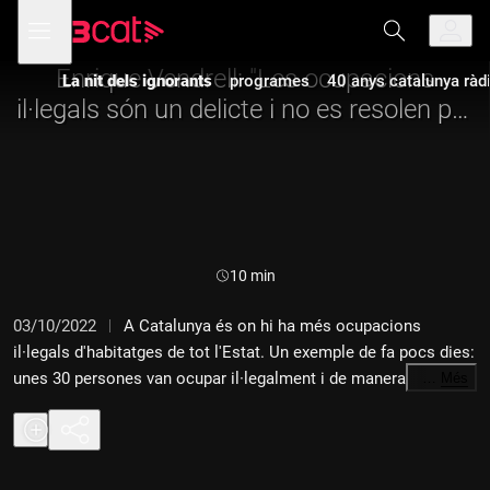
Anar
Anar
Obre
menú
a
al
de
la
contingut
navegació
navegació
Enrique Vendrell: "Les ocupacions
La nit dels ignorants
programes
40 anys catalunya ràd
principal
il·legals són un delicte i no es resolen per
falta d'eficàcia"
Durada:
10 min
03/10/2022
A Catalunya és on hi ha més ocupacions
il·legals d'habitatges de tot l'Estat. Un exemple de fa pocs dies:
unes 30 persones van ocupar il·legalment i de manera
…
Més
simultània 22 habitatges d'un bloc de pisos deshabitat de
Caldes de Malavella. El mateix alcalde, Salvador Balliu, va ser
víctima d'ocupació a casa seva i va causar polèmica amb la
seva reacció amenaçant els intrusos amb una destral. Balliu