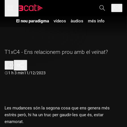
Anar
Anar
Obre
menú
a
al
de
la
contingut
navegació
navegació
El nou paradigma
vídeos
àudios
més info
principal
T1xC4 - Ens relacionem prou amb el veïnat?
Durada:
1 h 3 min
11/12/2023
Les mudances són la segona cosa que ens genera més
estrès però, hi ha un truc per gaudir-les que és, estar
enamorat.