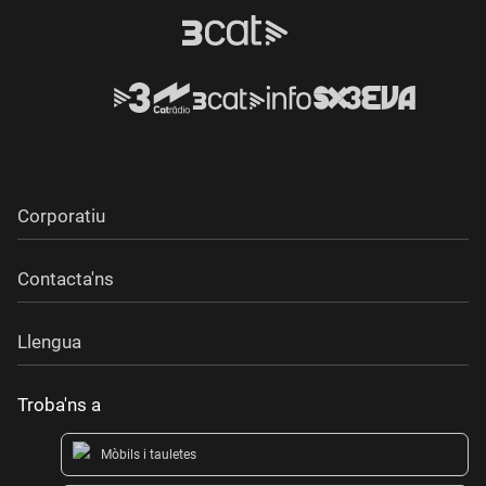
Corporatiu
Contacta'ns
Llengua
Troba'ns a
Mòbils i tauletes