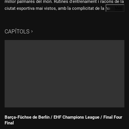
millor palmarès del món. Rutines d'entrenament i racons de la
ciutat esportiva mai vistos, amb la complicitat de la narració
…
Més
dels mateixos protagonistes. La seriositat i el compromís
amb l'excel·lència no estan renyits amb la ironia i el bon
humor.
CAPÍTOLS
Barça-Füchse de Berlín / EHF Champions League / Final Four
Final