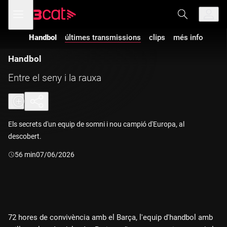
Anar
Anar
Obre
menú
a
al
de
la
contingut
navegació
navegació
Handbol
últimes transmissions
clips
més info
principal
Handbol
Entre el seny i la rauxa
Els secrets d'un equip de somni i nou campió d'Europa, al
descobert.
Durada:
56 min
07/06/2026
72 hores de convivència amb el Barça, l'equip d'handbol amb