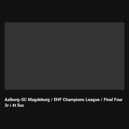
Durada:
Aalborg-SC Magdeburg / EHF Champions League / Final Four
3r i 4t lloc
Durada: