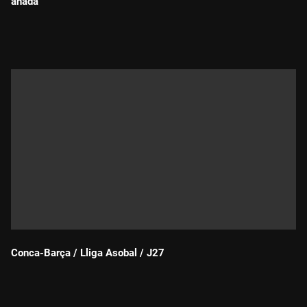
anada
Durada:
Conca-Barça / Lliga Asobal / J27
Durada: