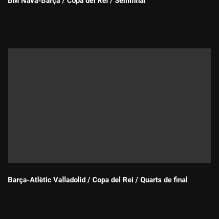
BM Nava-Barça / Copa del Rei / Semifinal
Durada:
Barça-Atlètic Valladolid / Copa del Rei / Quarts de final
Durada: