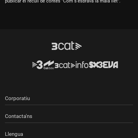
publicar el recull de contes "Com s'esbrava la mala llet".
Corporatiu
Contacta'ns
Llengua