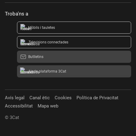
Troba'ns a
Mòbils i tauletes
Televisions connectades
Butlletins
Ajuda plataforma 3Cat
Avís legal
Canal ètic
Cookies
Política de Privacitat
Accessibilitat
Mapa web
© 3Cat