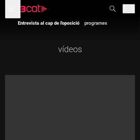
Anar
Anar
Obre
menú
a
al
de
la
contingut
navegació
navegació
Entrevista al cap de l'oposició
programes
principal
vídeos