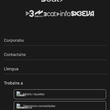
Corporatiu
Contacta'ns
Llengua
Troba'ns a
Mòbils i tauletes
Televisions connectades