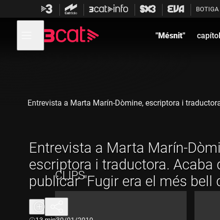
Anar
Anar
BOTIGA
a
al
la
contingut
Obre
navegació
menú
"Mésnit"
capíto
de
principal
navegació
Entrevista a Marta Marín-Dòmine, escriptora i traductora
Entrevista a Marta Marín-Dòmi
escriptora i traductora. Acaba 
CLIPS
publicar "Fugir era el més bell
teníem"
Durada:
13 min
30/01/2019