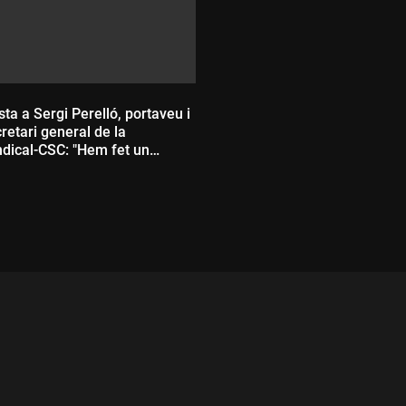
sta a Sergi Perelló, portaveu i
retari general de la
ndical-CSC: "Hem fet un
 de 3 dies, però només en un
rà convocada la vaga general"
ada: