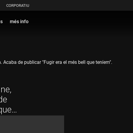
CORPORATIU
ls
més info
. Acaba de publicar "Fugir era el més bell que teníem".
ne,
de
 que