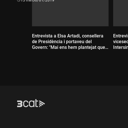
Entrevista a Elsa Artadi, consellera
Entrevi
de Presidència i portaveu del
vicesec
Govern: "Mai ens hem plantejat que
Intersi
hi hagi eleccions abans de la
preavís
sentència"
hi hau
Durada:
Dur