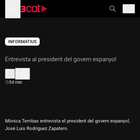
Anar
Anar
Obre
menú
a
al
de
la
contingut
navegació
navegació
principal
INFORMATIUS
Entrevista al president del govern espanyol
Durada:
54 min
Mònica Terribas entrevista el president del govern espanyol,
José Luis Rodríguez Zapatero.